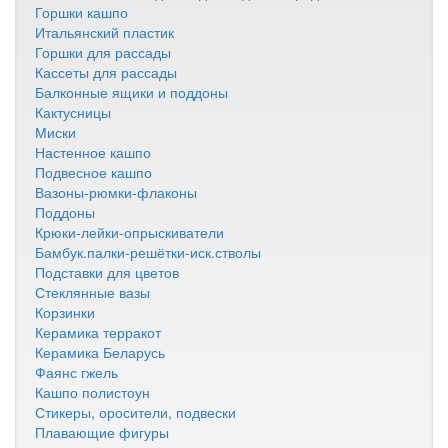
Горшки кашпо
Итальянский пластик
Горшки для рассады
Кассеты для рассады
Балконные ящики и поддоны
Кактусницы
Миски
Настенное кашпо
Подвесное кашпо
Вазоны-рюмки-флаконы
Поддоны
Крюки-лейки-опрыскиватели
Бамбук.палки-решётки-иск.стволы
Подставки для цветов
Стеклянные вазы
Корзинки
Керамика терракот
Керамика Беларусь
Фаянс гжель
Кашпо полистоун
Стикеры, оросители, подвески
Плавающие фигуры