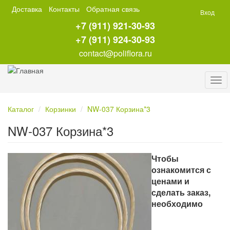
Перейти
Доставка
Контакты
Обратная связь
Вход
к
+7 (911) 921-30-93
основному
содержанию
+7 (911) 924-30-93
contact@poliflora.ru
Tog
navi
Каталог
Корзинки
NW-037 Корзина*3
NW-037 Корзина*3
Чтобы
ознакомится с
ценами и
сделать заказ,
необходимо