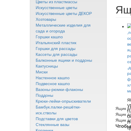
Цветы из пластмассы
Ящ
Искусственные цветы
Искусственные цветы ДЕКОР
Хозтовары
Металлические изделия для
сада и огорода
Горшки кашпо
Итальянский пластик
Горшки для рассады
Кассеты для рассады
Балконные ящики и поддоны
Кактусницы
Миски
Настенное кашпо
Подвесное кашпо
Вазоны-рюмки-флаконы
Поддоны
я
Крюки-лейки-опрыскиватели
у
Бамбук.палки-решётки-
Ящик дл
п
иск.стволы
Ящик дл
о
Подставки для цветов
Ящик д
л
Стеклянные вазы
Чтобы 
ц
Корзинки