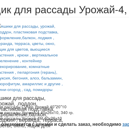
ик для рассады Урожай-4,
шики для рассады,
рожай, ,поддон,
я рассады Супер Урожай 40*20*10
ластиковая подставка,
я рассады Урожай-4 40х26х10, 340 гр.
формление,балкон,
ля рассады Урожай-4М 40х26х10
оджия , веранда, терраса,
ознакомится с ценами и сделать заказ, необходимо
за
веты, окно, ящик для