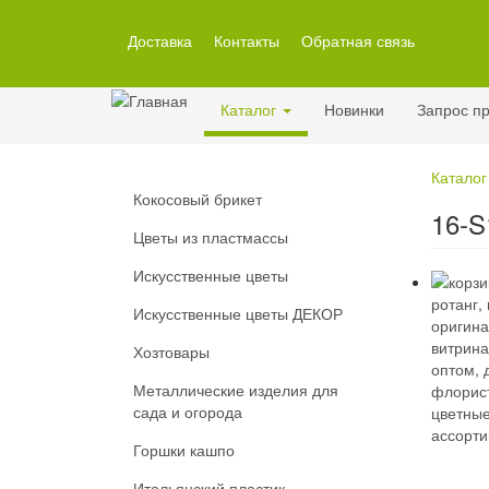
Перейти
к
Доставка
Контакты
Обратная связь
основному
содержанию
Каталог
Новинки
Запрос пр
Каталог
Кокосовый брикет
16-S
Цветы из пластмассы
Искусственные цветы
Искусственные цветы ДЕКОР
Хозтовары
Металлические изделия для
сада и огорода
Горшки кашпо
Итальянский пластик