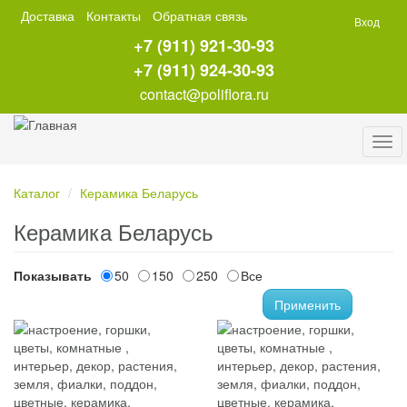
Перейти
Доставка
Контакты
Обратная связь
Вход
к
+7 (911) 921-30-93
основному
содержанию
+7 (911) 924-30-93
contact@poliflora.ru
Tog
navi
Каталог
Керамика Беларусь
Керамика Беларусь
Показывать
50
150
250
Все
Применить