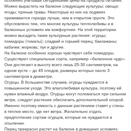
особенно учитывая сегодняшние цены на продукты питания.
Можно вырастить на балконе следующие культуры: овощи;
ягоды; пряные травы. Некоторые из них на лоджиях
приживаются гораздо лучше, чем в открытом грунте. Это
обусловлено тем, что многие культуры теплолюбивы и в
балконных условиях им комфортнее. На этой территории
можно высадить такие культурные растения: огурцы;
помидоры (томаты); сладкий и горький перец; баклажаны;
кабачки; морковь; лук и другие.
На балконе особенно хорошо чувствуют себя помидоры.
Существуют специальные сорта, например «балконное чудо».
Они достигают в высоту всего лишь 25-30 сантиметров, на
одном кусте – до 45 плодов, размеры которых около 3
сантиметров в диаметре.
Огурцы. В большинстве случаев, огурцы нуждаются в
повышенном уходе. Это влаголюбивая культура, поэтому ей
нужен влажный воздух. Огурцы могут поломаться при сильном
ветре, следует растение обеспечить дополнительной опорой.
Именно поэтому емкость с данным растением ставят у стены
в теплое место, где нет ветра. Желательно отдать
предпочтение сортам огурцов, которые не нуждаются в
опылении.
Перец прекрасно растет на балконе в домашних условиях.