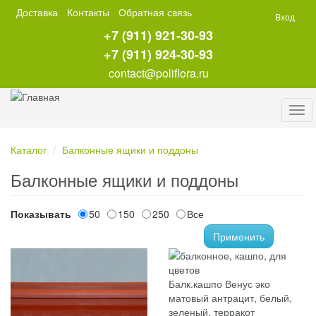
Перейти
Доставка
Контакты
Обратная связь
Вход
к
+7 (911) 921-30-93
основному
содержанию
+7 (911) 924-30-93
contact@poliflora.ru
Tog
navi
Каталог
Балконные ящики и поддоны
Балконные ящики и поддоны
Показывать
50
150
250
Все
Применить
Балк.кашпо Венус эко
матовый антрацит, белый,
зеленый, терракот