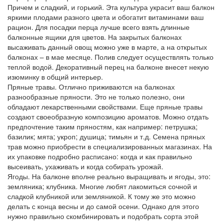
Причем и сладкий, и горький. Эта культура украсит ваш балкон
яркими плодами разного цвета и обогатит витаминами ваш
рацион. Для посадки перца лучше всего взять длинные
балконные ящики для цветов. На закрытых балконах
высаживать данный овощ можно уже в марте, а на открытых
балконах – в мае месяце. Полив следует осуществлять только
теплой водой. Декоративный перец на балконе внесет некую
изюминку в общий интерьер.
Пряные травы. Отлично приживаются на балконах
разнообразные пряности. Это не только полезно, они
обладают лекарственными свойствами. Еще пряные травы
создают своеобразную композицию ароматов. Можно отдать
предпочтение таким пряностям, как например: петрушка;
базилик; мята; укроп; душица; тимьян и т.д. Семена пряных
трав можно приобрести в специализированных магазинах. На
их упаковке подробно расписано: когда и как правильно
высеивать, ухаживать и когда собирать урожай.
Ягоды. На балконе вполне реально выращивать и ягоды, это:
земляника; клубника. Многие любят лакомиться сочной и
сладкой клубникой или земляникой. К тому же это можно
делать с конца весны и до самой осени. Однако для этого
нужно правильно скомбинировать и подобрать сорта этой