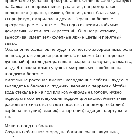
приемлемые условия произрастания. Отлично себя чувствуют
на балконах неприхотливые растения, например такие:
пеларгония (герань); фуксия; бегония; алоэ; бальзамин;
хлорофитум; амариллис и другие. Герань на балконе
прекрасно растет и цветет. Это одно из всеми любимых
декоративных комнатных растений. Она неприхотлива,
вынослива, имеет великолепные яркие цветы и приятный
запах.
Озеленение балконов не будет полностью завершенным, если
не посадить вьющиеся растения. Это может быть: горошек
душистый; фасоль декоративная; азарина ползучая; клематис;
и т.д. Это значительно улучшит микроклимат особенно на
городском балконе.
Ампельные растения имеют ниспадающие побеги и чудесно
выглядят на балконах, лоджиях, верандах, террасах. Чтобы
вода стекала не на пол или кому-нибудь на голову, нужно
подобрать соответствующий поддон для кашпо. Ампельные
растения отличаются своей яркостью, например: лобелия;
вербена; петуния; вьюнок; пеларгония; годеция; фортунья и
т.п.
Мини-огород на балконе :
Создать небольшой огород на балконе очень актуально,