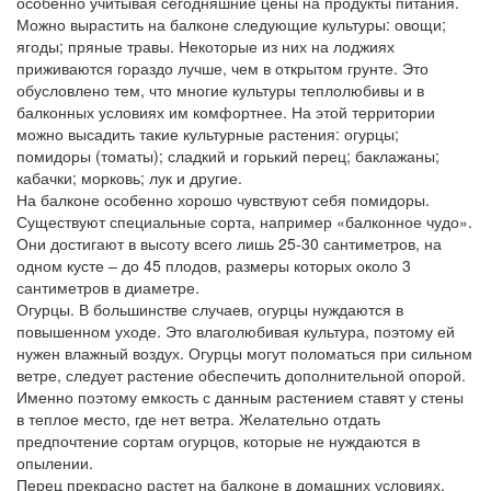
особенно учитывая сегодняшние цены на продукты питания.
Можно вырастить на балконе следующие культуры: овощи;
ягоды; пряные травы. Некоторые из них на лоджиях
приживаются гораздо лучше, чем в открытом грунте. Это
обусловлено тем, что многие культуры теплолюбивы и в
балконных условиях им комфортнее. На этой территории
можно высадить такие культурные растения: огурцы;
помидоры (томаты); сладкий и горький перец; баклажаны;
кабачки; морковь; лук и другие.
На балконе особенно хорошо чувствуют себя помидоры.
Существуют специальные сорта, например «балконное чудо».
Они достигают в высоту всего лишь 25-30 сантиметров, на
одном кусте – до 45 плодов, размеры которых около 3
сантиметров в диаметре.
Огурцы. В большинстве случаев, огурцы нуждаются в
повышенном уходе. Это влаголюбивая культура, поэтому ей
нужен влажный воздух. Огурцы могут поломаться при сильном
ветре, следует растение обеспечить дополнительной опорой.
Именно поэтому емкость с данным растением ставят у стены
в теплое место, где нет ветра. Желательно отдать
предпочтение сортам огурцов, которые не нуждаются в
опылении.
Перец прекрасно растет на балконе в домашних условиях.