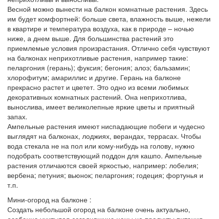
Весной можно вынести на балкон комнатные растения. Здесь
им будет комфортней: больше света, влажность выше, нежели
в квартире и температура воздуха, как в природе – ночью
ниже, а днем выше. Для большинства растений это
приемлемые условия произрастания. Отлично себя чувствуют
на балконах неприхотливые растения, например такие:
пеларгония (герань); фуксия; бегония; алоэ; бальзамин;
хлорофитум; амариллис и другие. Герань на балконе
прекрасно растет и цветет. Это одно из всеми любимых
декоративных комнатных растений. Она неприхотлива,
вынослива, имеет великолепные яркие цветы и приятный
запах.
Ампельные растения имеют ниспадающие побеги и чудесно
выглядят на балконах, лоджиях, верандах, террасах. Чтобы
вода стекала не на пол или кому-нибудь на голову, нужно
подобрать соответствующий поддон для кашпо. Ампельные
растения отличаются своей яркостью, например: лобелия;
вербена; петуния; вьюнок; пеларгония; годеция; фортунья и
т.п.
Мини-огород на балконе :
Создать небольшой огород на балконе очень актуально,