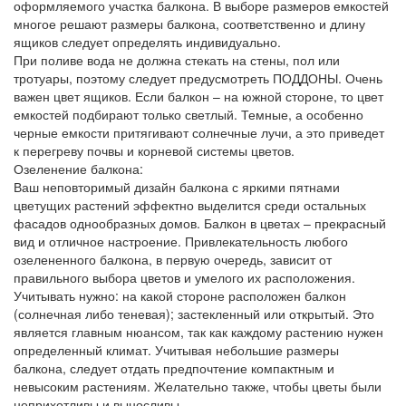
оформляемого участка балкона. В выборе размеров емкостей
многое решают размеры балкона, соответственно и длину
ящиков следует определять индивидуально.
При поливе вода не должна стекать на стены, пол или
тротуары, поэтому следует предусмотреть ПОДДОНЫ. Очень
важен цвет ящиков. Если балкон – на южной стороне, то цвет
емкостей подбирают только светлый. Темные, а особенно
черные емкости притягивают солнечные лучи, а это приведет
к перегреву почвы и корневой системы цветов.
Озеленение балкона:
Ваш неповторимый дизайн балкона с яркими пятнами
цветущих растений эффектно выделится среди остальных
фасадов однообразных домов. Балкон в цветах – прекрасный
вид и отличное настроение. Привлекательность любого
озелененного балкона, в первую очередь, зависит от
правильного выбора цветов и умелого их расположения.
Учитывать нужно: на какой стороне расположен балкон
(солнечная либо теневая); застекленный или открытый. Это
является главным нюансом, так как каждому растению нужен
определенный климат. Учитывая небольшие размеры
балкона, следует отдать предпочтение компактным и
невысоким растениям. Желательно также, чтобы цветы были
неприхотливы и выносливы.