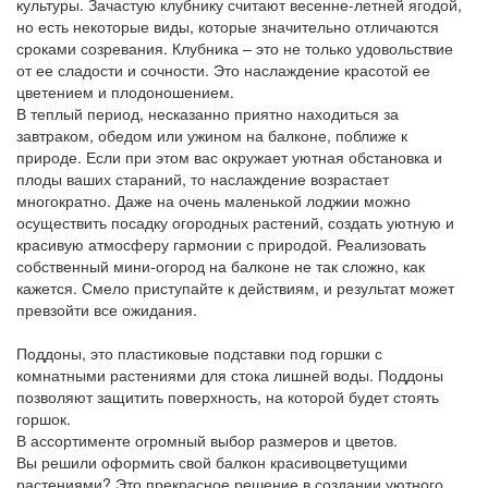
культуры. Зачастую клубнику считают весенне-летней ягодой,
но есть некоторые виды, которые значительно отличаются
сроками созревания. Клубника – это не только удовольствие
от ее сладости и сочности. Это наслаждение красотой ее
цветением и плодоношением.
В теплый период, несказанно приятно находиться за
завтраком, обедом или ужином на балконе, поближе к
природе. Если при этом вас окружает уютная обстановка и
плоды ваших стараний, то наслаждение возрастает
многократно. Даже на очень маленькой лоджии можно
осуществить посадку огородных растений, создать уютную и
красивую атмосферу гармонии с природой. Реализовать
собственный мини-огород на балконе не так сложно, как
кажется. Смело приступайте к действиям, и результат может
превзойти все ожидания.
Поддоны, это пластиковые подставки под горшки с
комнатными растениями для стока лишней воды. Поддоны
позволяют защитить поверхность, на которой будет стоять
горшок.
В ассортименте огромный выбор размеров и цветов.
Вы решили оформить свой балкон красивоцветущими
растениями? Это прекрасное решение в создании уютного