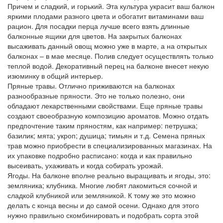
Причем и сладкий, и горький. Эта культура украсит ваш балкон
яркими плодами разного цвета и обогатит витаминами ваш
рацион. Для посадки перца лучше всего взять длинные
балконные ящики для цветов. На закрытых балконах
высаживать данный овощ можно уже в марте, а на открытых
балконах – в мае месяце. Полив следует осуществлять только
теплой водой. Декоративный перец на балконе внесет некую
изюминку в общий интерьер.
Пряные травы. Отлично приживаются на балконах
разнообразные пряности. Это не только полезно, они
обладают лекарственными свойствами. Еще пряные травы
создают своеобразную композицию ароматов. Можно отдать
предпочтение таким пряностям, как например: петрушка;
базилик; мята; укроп; душица; тимьян и т.д. Семена пряных
трав можно приобрести в специализированных магазинах. На
их упаковке подробно расписано: когда и как правильно
высеивать, ухаживать и когда собирать урожай.
Ягоды. На балконе вполне реально выращивать и ягоды, это:
земляника; клубника. Многие любят лакомиться сочной и
сладкой клубникой или земляникой. К тому же это можно
делать с конца весны и до самой осени. Однако для этого
нужно правильно скомбинировать и подобрать сорта этой