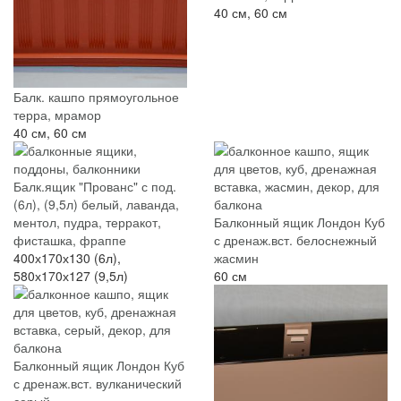
40 см, 60 см
Балк. кашпо прямоугольное
терра, мрамор
40 см, 60 см
Балк.ящик "Прованс" с под.
(6л), (9,5л) белый, лаванда,
ментол, пудра, терракот,
Балконный ящик Лондон Куб
фисташка, фраппе
с дренаж.вст. белоснежный
400х170х130 (6л),
жасмин
580х170х127 (9,5л)
60 см
Балконный ящик Лондон Куб
с дренаж.вст. вулканический