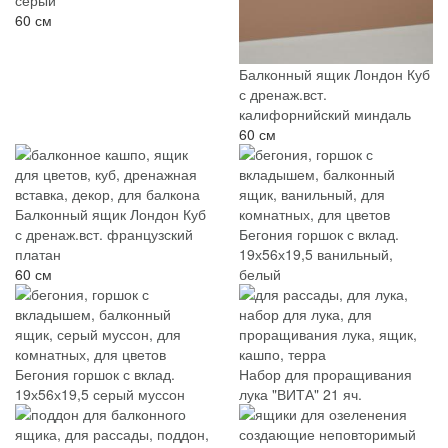
серый
60 см
Балконный ящик Лондон Куб
с дренаж.вст.
калифорнийский миндаль
60 см
Балконный ящик Лондон Куб
с дренаж.вст. французский
Бегония горшок с вклад.
платан
19х56х19,5 ванильный,
60 см
белый
Бегония горшок с вклад.
Набор для проращивания
19х56х19,5 серый муссон
лука "ВИТА" 21 яч.