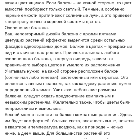
важен цвет ящиков. Если балкон – на южной стороне, то цвет
емкостей подбирают только светлый. Темные, а особенно
черные емкости притягивают солнечные лучи, а это приведет
к перегреву почвы и корневой системы цветов.
Озеленение балкона:
Ваш неповторимый дизайн балкона с яркими пятнами
цветущих растений эффектно выделится среди остальных
фасадов однообразных домов. Балкон в цветах – прекрасный
вид и отличное настроение. Привлекательность любого
озелененного балкона, в первую очередь, зависит от
правильного выбора цветов и умелого их расположения.
Учитывать нужно: на какой стороне расположен балкон
(солнечная либо теневая); застекленный или открытый. Это
является главным нюансом, так как каждому растению нужен
определенный климат. Учитывая небольшие размеры
балкона, следует отдать предпочтение компактным и
невысоким растениям. Желательно также, чтобы цветы были
неприхотливы и выносливы.
Весной можно вынести на балкон комнатные растения. Здесь
им будет комфортней: больше света, влажность выше, нежели
в квартире и температура воздуха, как в природе – ночью
ниже, а днем выше. Для большинства растений это