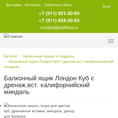
Перейти
Доставка
Контакты
Обратная связь
Вход
к
+7 (911) 921-30-93
основному
содержанию
+7 (911) 924-30-93
contact@poliflora.ru
Tog
navi
Каталог
Балконные ящики и поддоны
Балконный ящик Лондон Куб с дренаж.вст. калифорнийский
миндаль
Балконный ящик Лондон Куб с
дренаж.вст. калифорнийский
миндаль