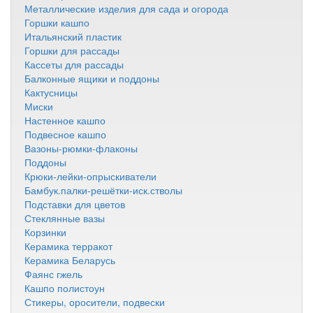
Металлические изделия для сада и огорода
Горшки кашпо
Итальянский пластик
Горшки для рассады
Кассеты для рассады
Балконные ящики и поддоны
Кактусницы
Миски
Настенное кашпо
Подвесное кашпо
Вазоны-рюмки-флаконы
Поддоны
Крюки-лейки-опрыскиватели
Бамбук.палки-решётки-иск.стволы
Подставки для цветов
Стеклянные вазы
Корзинки
Керамика терракот
Керамика Беларусь
Фаянс гжель
Кашпо полистоун
Стикеры, оросители, подвески