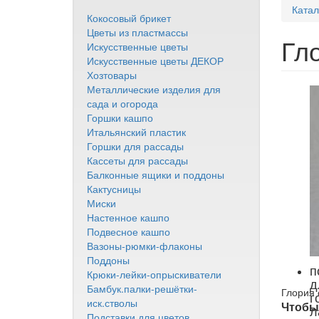
Катал
Кокосовый брикет
Цветы из пластмассы
Гл
Искусственные цветы
Искусственные цветы ДЕКОР
Хозтовары
Металлические изделия для
сада и огорода
Горшки кашпо
Итальянский пластик
Горшки для рассады
Кассеты для рассады
Балконные ящики и поддоны
Кактусницы
Миски
Настенное кашпо
Подвесное кашпо
Вазоны-рюмки-флаконы
Поддоны
п
Крюки-лейки-опрыскиватели
д
Бамбук.палки-решётки-
Глория 
г
иск.стволы
Чтобы 
л
Подставки для цветов