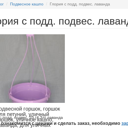
ог
Подвесное кашпо
Глория с подд. подвес. лаванда
ория с подд. подвес. лаван
одвесной горшок, горшок
ля петуний, уличный
с подд. подвес. 25 (4,3л) лаванда
оршок, уличное кашпо,
ознакомится с ценами и сделать заказ, необходимо
за
аванда, для уличных