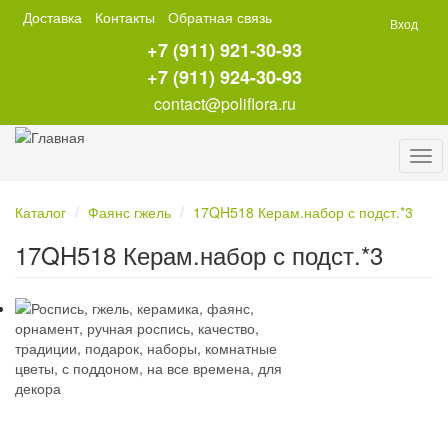
Перейти
Доставка
Контакты
Обратная связь
Вход
к
+7 (911) 921-30-93
основному
содержанию
+7 (911) 924-30-93
contact@poliflora.ru
Tog
navi
Каталог
Фаянс гжель
17QH518 Керам.набор с подст.*3
17QH518 Керам.набор с подст.*3