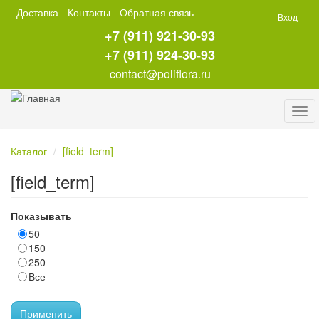
Перейти
Доставка
Контакты
Обратная связь
Вход
к
+7 (911) 921-30-93
основному
содержанию
+7 (911) 924-30-93
contact@poliflora.ru
Tog
navi
Каталог
[field_term]
[field_term]
Показывать
50
150
250
Все
Применить