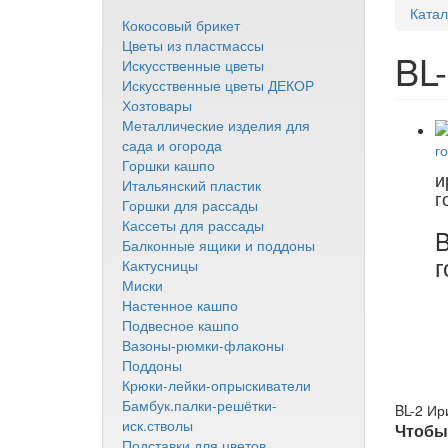
Катал
Кокосовый брикет
Цветы из пластмассы
BL
Искусственные цветы
Искусственные цветы ДЕКОР
Хозтовары
Металлические изделия для
сада и огорода
Горшки кашпо
и
Итальянский пластик
г
Горшки для рассады
Кассеты для рассады
B
Балконные ящики и поддоны
г
Кактусницы
Миски
Настенное кашпо
Подвесное кашпо
Вазоны-рюмки-флаконы
Поддоны
Крюки-лейки-опрыскиватели
Бамбук.палки-решётки-
BL-2 Ир
иск.стволы
Чтобы 
Подставки для цветов