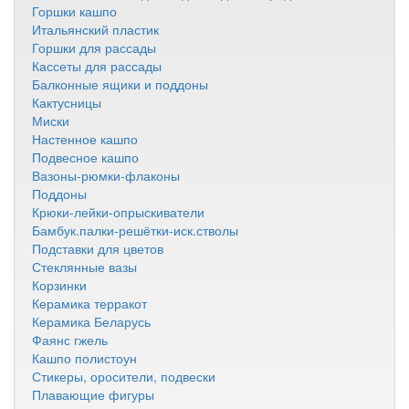
Горшки кашпо
Итальянский пластик
Горшки для рассады
Кассеты для рассады
Балконные ящики и поддоны
Кактусницы
Миски
Настенное кашпо
Подвесное кашпо
Вазоны-рюмки-флаконы
Поддоны
Крюки-лейки-опрыскиватели
Бамбук.палки-решётки-иск.стволы
Подставки для цветов
Стеклянные вазы
Корзинки
Керамика терракот
Керамика Беларусь
Фаянс гжель
Кашпо полистоун
Стикеры, оросители, подвески
Плавающие фигуры