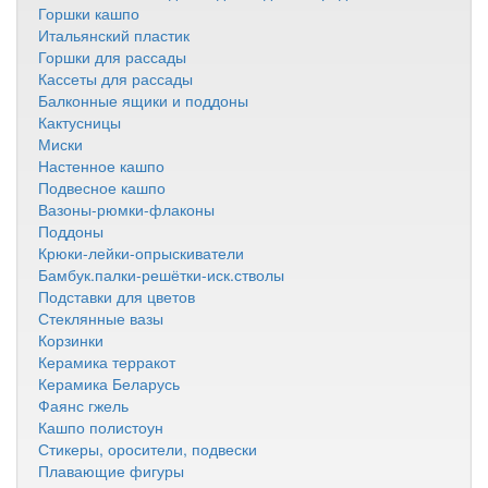
Горшки кашпо
Итальянский пластик
Горшки для рассады
Кассеты для рассады
Балконные ящики и поддоны
Кактусницы
Миски
Настенное кашпо
Подвесное кашпо
Вазоны-рюмки-флаконы
Поддоны
Крюки-лейки-опрыскиватели
Бамбук.палки-решётки-иск.стволы
Подставки для цветов
Стеклянные вазы
Корзинки
Керамика терракот
Керамика Беларусь
Фаянс гжель
Кашпо полистоун
Стикеры, оросители, подвески
Плавающие фигуры