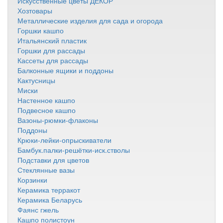
Искусственные цветы ДЕКОР
Хозтовары
Металлические изделия для сада и огорода
Горшки кашпо
Итальянский пластик
Горшки для рассады
Кассеты для рассады
Балконные ящики и поддоны
Кактусницы
Миски
Настенное кашпо
Подвесное кашпо
Вазоны-рюмки-флаконы
Поддоны
Крюки-лейки-опрыскиватели
Бамбук.палки-решётки-иск.стволы
Подставки для цветов
Стеклянные вазы
Корзинки
Керамика терракот
Керамика Беларусь
Фаянс гжель
Кашпо полистоун