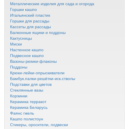
Металлические изделия для сада и огорода
Горшки кашпо
Итальянский пластик
Горшки для рассады
Кассеты для рассады
Балконные ящики и поддоны
Кактусницы
Миски
Настенное кашпо
Подвесное кашпо
Вазоны-рюмки-флаконы
Поддоны
Крюки-лейки-опрыскиватели
Бамбук.палки-решётки-иск.стволы
Подставки для цветов
Стеклянные вазы
Корзинки
Керамика терракот
Керамика Беларусь
Фаянс гжель
Кашпо полистоун
Стикеры, оросители, подвески