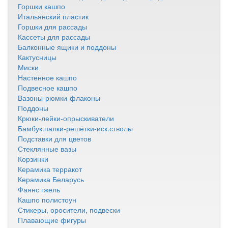
Горшки кашпо
Итальянский пластик
Горшки для рассады
Кассеты для рассады
Балконные ящики и поддоны
Кактусницы
Миски
Настенное кашпо
Подвесное кашпо
Вазоны-рюмки-флаконы
Поддоны
Крюки-лейки-опрыскиватели
Бамбук.палки-решётки-иск.стволы
Подставки для цветов
Стеклянные вазы
Корзинки
Керамика терракот
Керамика Беларусь
Фаянс гжель
Кашпо полистоун
Стикеры, оросители, подвески
Плавающие фигуры