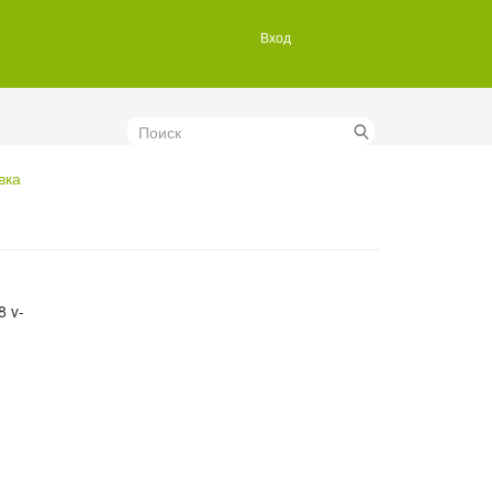
Вход
Поиск
вка
8 v-