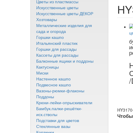
Цветы из пластмассы
HY
Искусственные цветы
Искусственные цветы ДЕКОР
Хозтовары
Металлические изделия для
сада и огорода
Горшки кашпо
б
Итальянский пластик
и
Горшки для рассады
р
Кассеты для рассады
Балконные ящики и поддоны
H
Кактусницы
С
Миски
/
Настенное кашпо
Подвесное кашпо
Вазоны-рюмки-флаконы
Поддоны
Крюки-лейки-опрыскиватели
Бамбук.палки-решётки-
HY3170-
иск.стволы
Чтобы 
Подставки для цветов
Стеклянные вазы
Корзинки