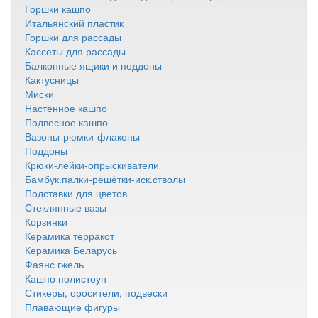
Горшки кашпо
Итальянский пластик
Горшки для рассады
Кассеты для рассады
Балконные ящики и поддоны
Кактусницы
Миски
Настенное кашпо
Подвесное кашпо
Вазоны-рюмки-флаконы
Поддоны
Крюки-лейки-опрыскиватели
Бамбук.палки-решётки-иск.стволы
Подставки для цветов
Стеклянные вазы
Корзинки
Керамика терракот
Керамика Беларусь
Фаянс гжель
Кашпо полистоун
Стикеры, оросители, подвески
Плавающие фигуры