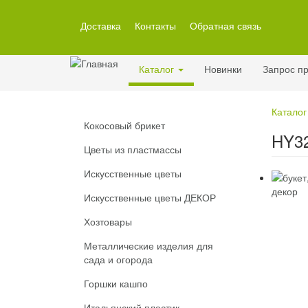
Перейти
к
Доставка
Контакты
Обратная связь
основному
содержанию
Каталог
Новинки
Запрос пр
Каталог
Кокосовый брикет
HY32
Цветы из пластмассы
Искусственные цветы
Искусственные цветы ДЕКОР
Хозтовары
Металлические изделия для
сада и огорода
Горшки кашпо
Итальянский пластик