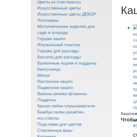
Цветы из пластмассы
Ка
Искусственные цветы
Искусственные цветы ДЕКОР
Хозтовары
Металлические изделия для
сада и огорода
Горшки кашпо
Итальянский пластик
Горшки для рассады
Кассеты для рассады
Балконные ящики и поддоны
Кактусницы
Миски
Настенное кашпо
Подвесное кашпо
Вазоны-рюмки-флаконы
Поддоны
Крюки-лейки-опрыскиватели
Бамбук.палки-решётки-
Кашпо и
иск.стволы
Чтобы 
Подставки для цветов
Стеклянные вазы
с
Корзинки