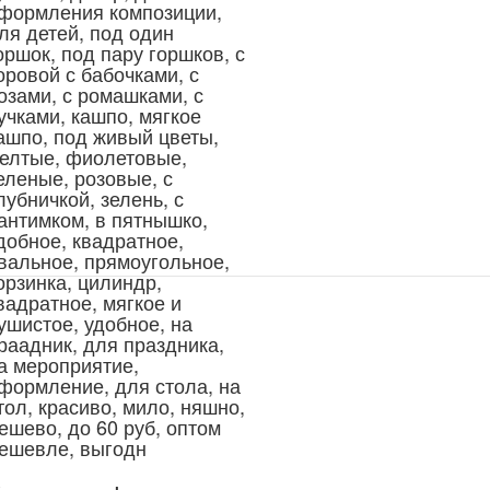
формления композиции,
ля детей, под один
оршок, под пару горшков, с
оровой с бабочками, с
озами, с ромашками, с
учками, кашпо, мягкое
ашпо, под живый цветы,
елтые, фиолетовые,
еленые, розовые, с
лубничкой, зелень, с
антимком, в пятнышко,
добное, квадратное,
вальное, прямоугольное,
орзинка, цилиндр,
вадратное, мягкое и
ушистое, удобное, на
раадник, для праздника,
а мероприятие,
формление, для стола, на
тол, красиво, мило, няшно,
ешево, до 60 руб, оптом
ешевле, выгодн