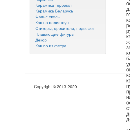
о
Керамика терракот
д
Керамика Беларусь
г
Фаянс гжель
к
Кашпо полистоун
р
Стикеры, оросители, подвески
р
Плавающие фигуры
к
Декор
ж
Кашпо из фетра
з
к
б
у
о
к
к
п
Copyright © 2013-2020
п
н
о
с
д
д