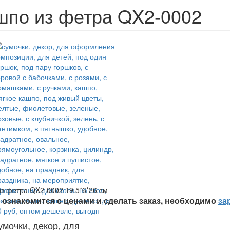
шпо из фетра QX2-0002
з фетра QX2-0002 19.5*6*26 см
ознакомится с ценами и сделать заказ, необходимо
за
умочки, декор, для