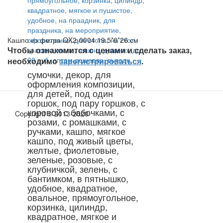
Кашпо из фетра QX2-0004 19.5*6*26 см
Чтобы ознакомится с ценами и сделать заказ,
необходимо
зарегистрироваться
.
сумочки, декор, для
оформления композиции,
для детей, под один
горшок, под пару горшков, с
коровой с бабочками, с
Copyright © 2013-2020
розами, с ромашками, с
ручками, кашпо, мягкое
кашпо, под живый цветы,
желтые, фиолетовые,
зеленые, розовые, с
клубничкой, зелень, с
бантимком, в пятнышко,
удобное, квадратное,
овальное, прямоугольное,
корзинка, цилиндр,
квадратное, мягкое и