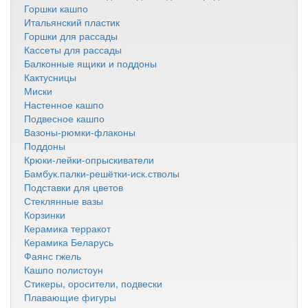
Горшки кашпо
Итальянский пластик
Горшки для рассады
Кассеты для рассады
Балконные ящики и поддоны
Кактусницы
Миски
Настенное кашпо
Подвесное кашпо
Вазоны-рюмки-флаконы
Поддоны
Крюки-лейки-опрыскиватели
Бамбук.палки-решётки-иск.стволы
Подставки для цветов
Стеклянные вазы
Корзинки
Керамика терракот
Керамика Беларусь
Фаянс гжель
Кашпо полистоун
Стикеры, оросители, подвески
Плавающие фигуры