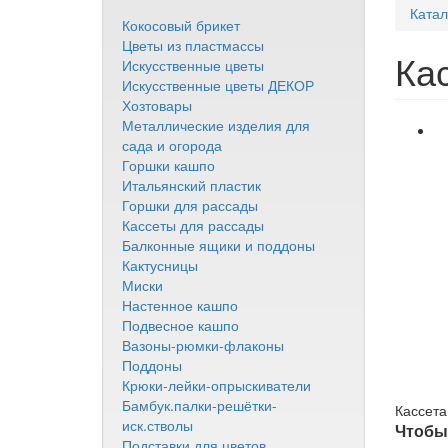
Катал
Кокосовый брикет
Цветы из пластмассы
Ка
Искусственные цветы
Искусственные цветы ДЕКОР
Хозтовары
Металлические изделия для
сада и огорода
Горшки кашпо
Итальянский пластик
Горшки для рассады
Кассеты для рассады
Балконные ящики и поддоны
Кактусницы
Миски
Настенное кашпо
Подвесное кашпо
Вазоны-рюмки-флаконы
Поддоны
Крюки-лейки-опрыскиватели
Бамбук.палки-решётки-
Кассета
иск.стволы
Чтобы 
Подставки для цветов