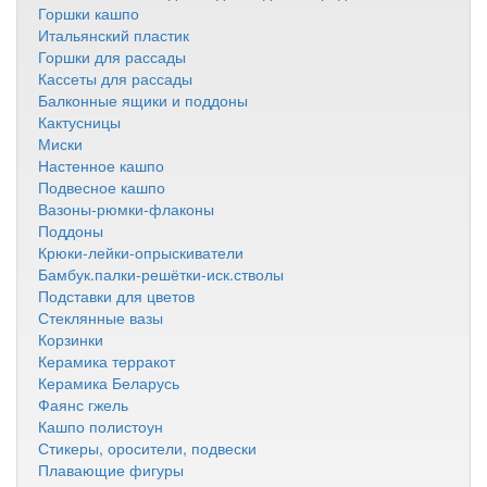
Горшки кашпо
Итальянский пластик
Горшки для рассады
Кассеты для рассады
Балконные ящики и поддоны
Кактусницы
Миски
Настенное кашпо
Подвесное кашпо
Вазоны-рюмки-флаконы
Поддоны
Крюки-лейки-опрыскиватели
Бамбук.палки-решётки-иск.стволы
Подставки для цветов
Стеклянные вазы
Корзинки
Керамика терракот
Керамика Беларусь
Фаянс гжель
Кашпо полистоун
Стикеры, оросители, подвески
Плавающие фигуры