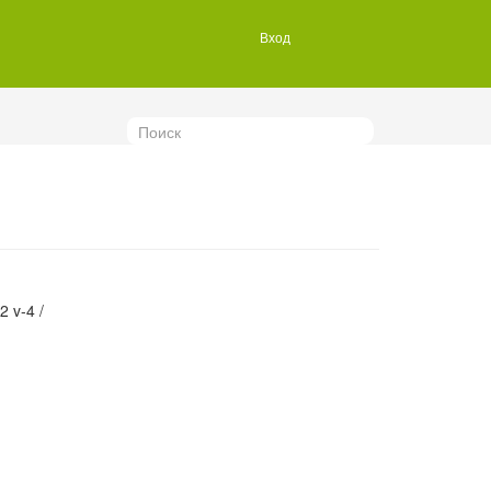
Вход
Поиск
 v-4 /