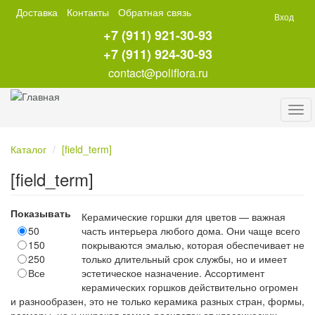
Перейти
Доставка
Контакты
Обратная связь
Вход
к
+7 (911) 921-30-93
основному
содержанию
+7 (911) 924-30-93
contact@poliflora.ru
Tog
navi
Каталог
[field_term]
[field_term]
Показывать
Керамические горшки для цветов — важная
50
часть интерьера любого дома. Они чаще всего
150
покрываются эмалью, которая обеспечивает не
250
только длительный срок службы, но и имеет
Все
эстетическое назначение. Ассортимент
керамических горшков действительно огромен
и разнообразен, это не только керамика разных стран, формы,