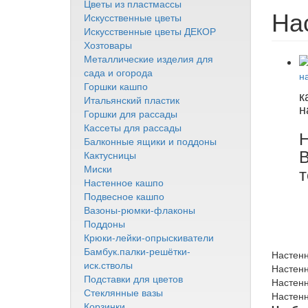
Цветы из пластмассы
На
Искусственные цветы
Искусственные цветы ДЕКОР
Хозтовары
Металлические изделия для
сада и огорода
Горшки кашпо
к
Итальянский пластик
н
Горшки для рассады
Кассеты для рассады
Н
Балконные ящики и поддоны
В
Кактусницы
Миски
т
Настенное кашпо
Подвесное кашпо
Вазоны-рюмки-флаконы
Поддоны
Крюки-лейки-опрыскиватели
Бамбук.палки-решётки-
Настенн
иск.стволы
Настенн
Подставки для цветов
Настенн
Стеклянные вазы
Настенн
Корзинки