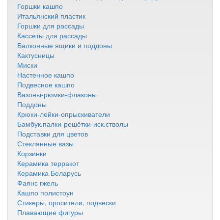
Горшки кашпо
Итальянский пластик
Горшки для рассады
Кассеты для рассады
Балконные ящики и поддоны
Кактусницы
Миски
Настенное кашпо
Подвесное кашпо
Вазоны-рюмки-флаконы
Поддоны
Крюки-лейки-опрыскиватели
Бамбук.палки-решётки-иск.стволы
Подставки для цветов
Стеклянные вазы
Корзинки
Керамика терракот
Керамика Беларусь
Фаянс гжель
Кашпо полистоун
Стикеры, оросители, подвески
Плавающие фигуры