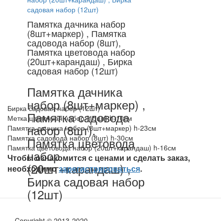
Памятка дачника набор
(8шт+маркер) , Памятка
садовода набор (8шт),
Памятка цветовода набор
(20шт+карандаш) , Бирка
садовая набор (12шт)
Памятка дачника
набор (8шт+маркер) ,
Бирка садовая набор (12шт)
Памятка садовода
Метка цветочная набор (15шт) h-10см
набор (8шт),
Памятка дачника набор (8шт+маркер) h-23см
Памятка садовода набор (8шт) h-30см
Памятка цветовода
Памятка цветовода набор (20шт+карандаш) h-16см
набор
Чтобы ознакомится с ценами и сделать заказ,
(20шт+карандаш) ,
необходимо
зарегистрироваться
.
Бирка садовая набор
(12шт)
Copyright © 2013-2020