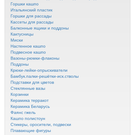
Горшки кашпо
Итальянский пластик
Горшки для рассады
Кассеты для рассады
Балконные ящики и поддоны
Кактусницы
Миски
Настенное кашпо
Подвесное кашпо
Вазоны-рюмки-флаконы
Поддоны
Крюки-лейки-опрыскиватели
Бамбук.палки-решётки-иск.стволы
Подставки для цветов
Стеклянные вазы
Корзинки
Керамика терракот
Керамика Беларусь
Фаянс гжель
Кашпо полистоун
Стикеры, оросители, подвески
Плавающие фигуры