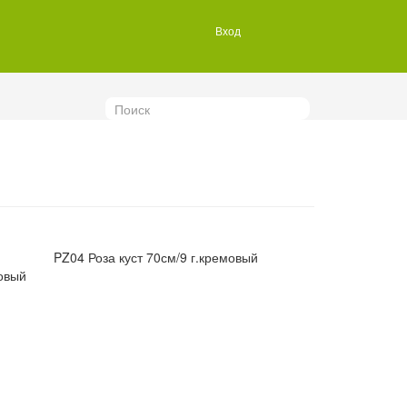
Вход
Поиск
PZ04 Роза куст 70см/9 г.кремовый
зовый