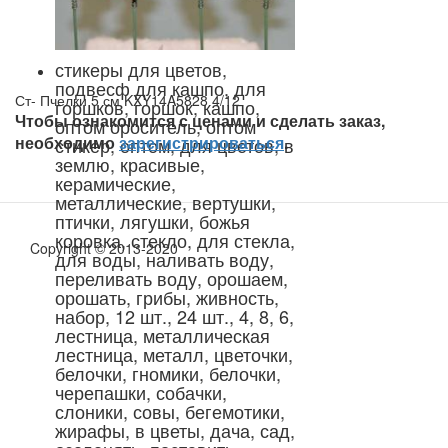
стикеры для цветов,
подвесф для кашпо, для
Ст- Пчелки 5 см KXY14A5828 4/12
горшков, горшок, кашпо,
Чтобы ознакомится с ценами и сделать заказ,
оптом ороситель, оптом
необходимо
зарегистрироваться
.
стикер, оптом, для цветов, в
землю, красивые,
керамические,
металлические, вертушки,
птички, лягушки, божья
коровка, стекло, для стекла,
Copyright © 2013-2020
для воды, наливать воду,
переливать воду, орошаем,
орошать, грибы, живность,
набор, 12 шт., 24 шт., 4, 8, 6,
лестница, металлическая
лестница, металл, цветочки,
белочки, гномики, белочки,
черепашки, собачки,
слоники, совы, бегемотики,
жирафы, в цветы, дача, сад,