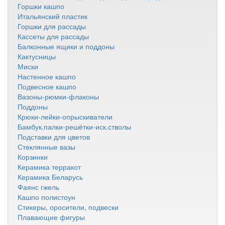
Горшки кашпо
Итальянский пластик
Горшки для рассады
Кассеты для рассады
Балконные ящики и поддоны
Кактусницы
Миски
Настенное кашпо
Подвесное кашпо
Вазоны-рюмки-флаконы
Поддоны
Крюки-лейки-опрыскиватели
Бамбук.палки-решётки-иск.стволы
Подставки для цветов
Стеклянные вазы
Корзинки
Керамика терракот
Керамика Беларусь
Фаянс гжель
Кашпо полистоун
Стикеры, оросители, подвески
Плавающие фигуры