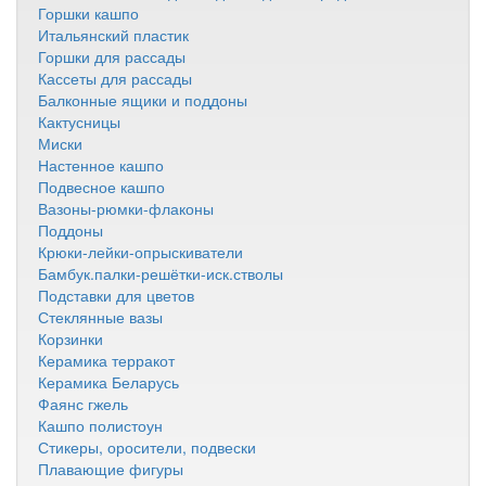
Горшки кашпо
Итальянский пластик
Горшки для рассады
Кассеты для рассады
Балконные ящики и поддоны
Кактусницы
Миски
Настенное кашпо
Подвесное кашпо
Вазоны-рюмки-флаконы
Поддоны
Крюки-лейки-опрыскиватели
Бамбук.палки-решётки-иск.стволы
Подставки для цветов
Стеклянные вазы
Корзинки
Керамика терракот
Керамика Беларусь
Фаянс гжель
Кашпо полистоун
Стикеры, оросители, подвески
Плавающие фигуры