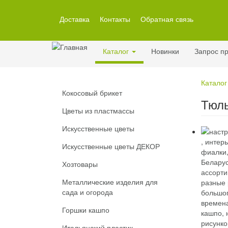
Перейти
к
Доставка
Контакты
Обратная связь
основному
содержанию
Каталог
Новинки
Запрос пр
Каталог
Кокосовый брикет
Тюль
Цветы из пластмассы
Искусственные цветы
Искусственные цветы ДЕКОР
Хозтовары
Металлические изделия для
сада и огорода
Горшки кашпо
Итальянский пластик