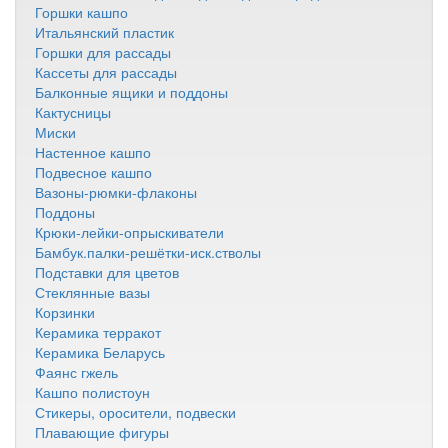
Горшки кашпо
Итальянский пластик
Горшки для рассады
Кассеты для рассады
Балконные ящики и поддоны
Кактусницы
Миски
Настенное кашпо
Подвесное кашпо
Вазоны-рюмки-флаконы
Поддоны
Крюки-лейки-опрыскиватели
Бамбук.палки-решётки-иск.стволы
Подставки для цветов
Стеклянные вазы
Корзинки
Керамика терракот
Керамика Беларусь
Фаянс гжель
Кашпо полистоун
Стикеры, оросители, подвески
Плавающие фигуры