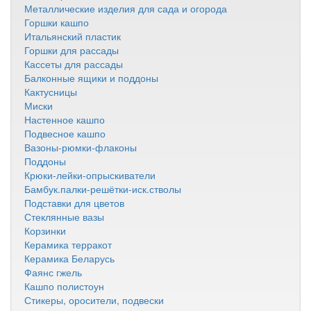
Металлические изделия для сада и огорода
Горшки кашпо
Итальянский пластик
Горшки для рассады
Кассеты для рассады
Балконные ящики и поддоны
Кактусницы
Миски
Настенное кашпо
Подвесное кашпо
Вазоны-рюмки-флаконы
Поддоны
Крюки-лейки-опрыскиватели
Бамбук.палки-решётки-иск.стволы
Подставки для цветов
Стеклянные вазы
Корзинки
Керамика терракот
Керамика Беларусь
Фаянс гжель
Кашпо полистоун
Стикеры, оросители, подвески