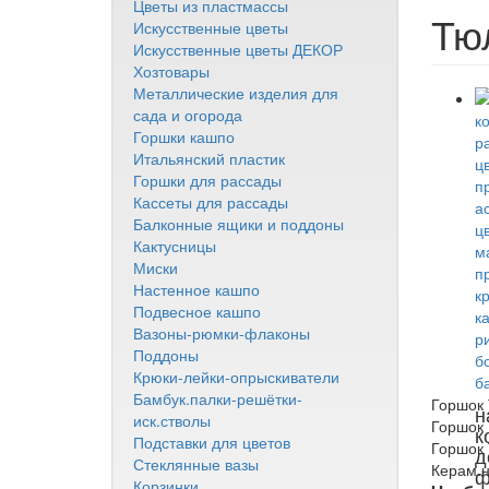
Цветы из пластмассы
Тю
Искусственные цветы
Искусственные цветы ДЕКОР
Хозтовары
Металлические изделия для
сада и огорода
Горшки кашпо
Итальянский пластик
Горшки для рассады
Кассеты для рассады
Балконные ящики и поддоны
Кактусницы
Миски
Настенное кашпо
Подвесное кашпо
Вазоны-рюмки-флаконы
Поддоны
Крюки-лейки-опрыскиватели
Бамбук.палки-решётки-
Горшок 
н
иск.стволы
Горшок 
к
Подставки для цветов
Горшок 
д
Стеклянные вазы
Керам.н
ф
Корзинки