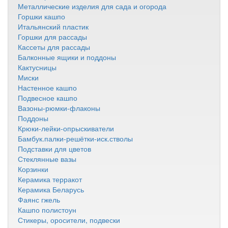
Металлические изделия для сада и огорода
Горшки кашпо
Итальянский пластик
Горшки для рассады
Кассеты для рассады
Балконные ящики и поддоны
Кактусницы
Миски
Настенное кашпо
Подвесное кашпо
Вазоны-рюмки-флаконы
Поддоны
Крюки-лейки-опрыскиватели
Бамбук.палки-решётки-иск.стволы
Подставки для цветов
Стеклянные вазы
Корзинки
Керамика терракот
Керамика Беларусь
Фаянс гжель
Кашпо полистоун
Стикеры, оросители, подвески