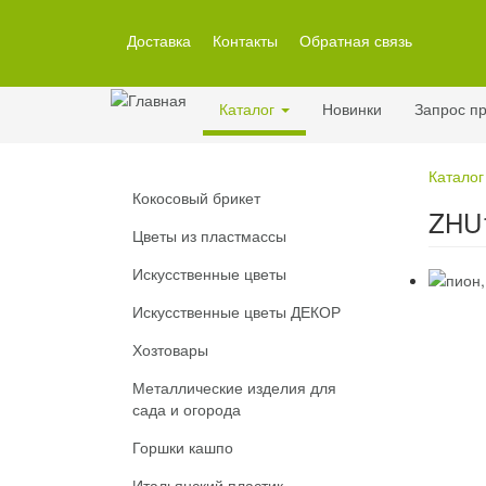
Перейти
к
Доставка
Контакты
Обратная связь
основному
содержанию
Каталог
Новинки
Запрос пр
Каталог
Кокосовый брикет
ZHU1
Цветы из пластмассы
Искусственные цветы
Искусственные цветы ДЕКОР
Хозтовары
Металлические изделия для
сада и огорода
Горшки кашпо
Итальянский пластик