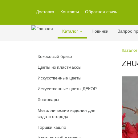
Перейти
к
Доставка
Контакты
Обратная связь
основному
содержанию
Каталог
Новинки
Запрос пр
Каталог
Кокосовый брикет
ZHU4
Цветы из пластмассы
Искусственные цветы
Искусственные цветы ДЕКОР
Хозтовары
Металлические изделия для
сада и огорода
Горшки кашпо
Итальянский пластик