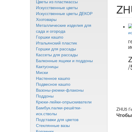
Цветы из пластмассы
ZHU
Искусственные цветы
Искусственные цветы ДЕКОР
Хозтовары
Металлические изделия для
сада и огорода
Горшки кашпо
г
Итальянский пластик
и
Горшки для рассады
Кассеты для рассады
Z
Балконные ящики и поддоны
/
Кактусницы
Миски
Настенное кашпо
Подвесное кашпо
Вазоны-рюмки-флаконы
Поддоны
Крюки-лейки-опрыскиватели
Бамбук.палки-решётки-
ZHU5 Ге
иск.стволы
Чтобы 
Подставки для цветов
Стеклянные вазы
Корзинки